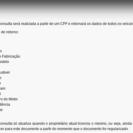
onsulta será realizada a partir de um CPF e retornará os dados de todos os veícu
de retorno:
o
e Fabricação
odelo
stivel
e
o
vam
i
o do Motor
dência
ie
onsulta só atualiza quando o proprietário atual licencia o mesmo, ou seja, ainda q
er para este documento a partir do momento que o documento for regularizado.