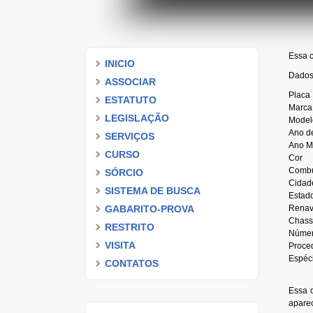
Essa c
INICIO
Dados 
ASSOCIAR
Placa
ESTATUTO
Marca
LEGISLAÇÃO
Model
Ano d
SERVIÇOS
Ano M
CURSO
Cor
Combu
SÓRCIO
Cidad
SISTEMA DE BUSCA
Estad
GABARITO-PROVA
Rena
Chass
RESTRITO
Númer
VISITA
Proce
Espéc
CONTATOS
Essa c
aparec